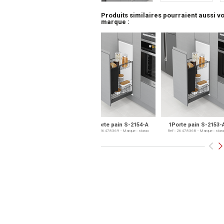
Produits similaires pourraient aussi 
marque :
1Porte pain S-2154-A
1Porte pain S-2153-A
1Support plate
Gauche S-2
Ref : 26478369 - Marque :
starax
Ref : 26478368 - Marque :
starax
Ref : 26478371 - Mar