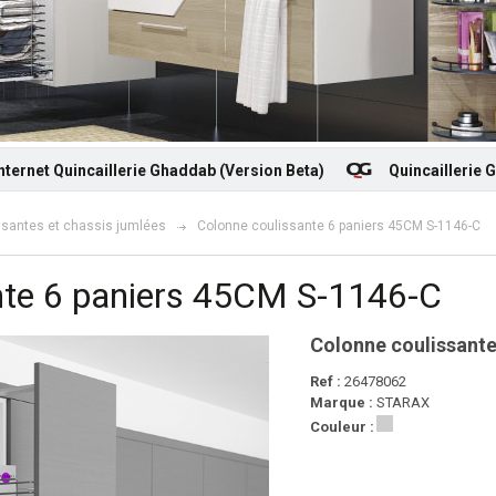
incaillerie Ghaddab (Version Beta)
Quincaillerie Ghaddab v
ssantes et chassis jumlées
Colonne coulissante 6 paniers 45CM S-1146-C
nte 6 paniers 45CM S-1146-C
Colonne coulissant
Ref :
26478062
Marque :
STARAX
Couleur :