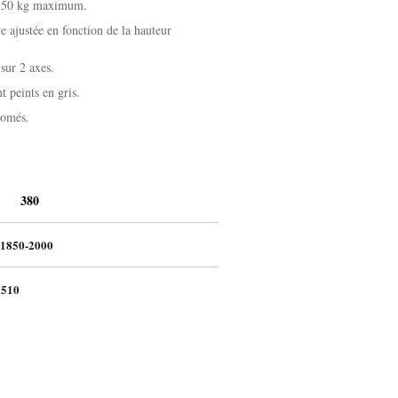
de 50 kg maximum.
e ajustée en fonction de la hauteur
 sur 2 axes.
t peints en gris.
romés.
 380
0-2000
510