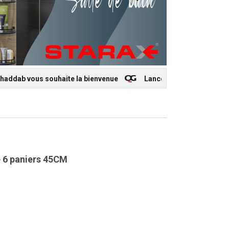
ous souhaite la bienvenue
Lancement du nouveau site interne
e 6 paniers 45CM